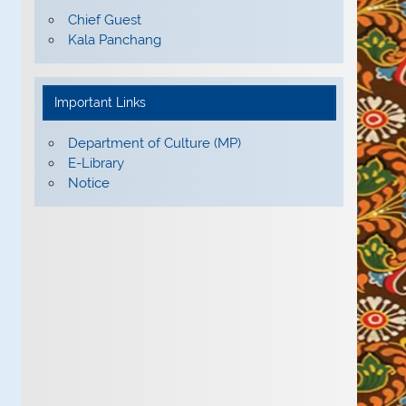
@kalidassanskritacademy5431
Chief Guest
Kala Panchang
Important Links
Department of Culture (MP)
E-Library
Notice